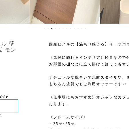
ル 壁
国産ヒノキの【温もり感じる】リーフパネ
垢 モン
《気軽に飾れるインテリア》軽量なので
お部屋の棚などに立て掛けて飾ってもオシ
ナチュラルな風合いで北欧スタイルや、
もちろん賃貸でもご利用オッケーです♪♪
able
《仕事場にもおすすめ》オシャレなカフ
おります。
け
《フレームサイズ》
・25㎝×25㎝