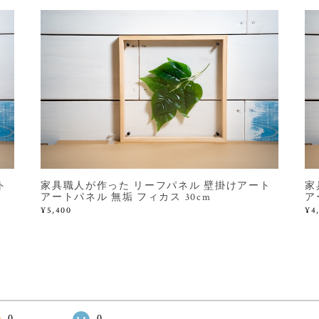
ト
家具職人が作った リーフパネル 壁掛けアート
家
アートパネル 無垢 フィカス 30cm
ア
¥5,400
¥4
0
0