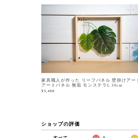
家具職人が作った リーフパネル 壁掛けアー
アートパネル 無垢 モンステラL 30cm
¥5,400
ショップの評価
すべて
0