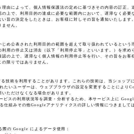
う理由によって、個人情報保護法の定めに基づきその内容の訂正、
認の上で、利用目的の達成に必要な範囲内において、遅滞なく必要
ない旨の決定をしたときは、お客様に対しその旨を通知いたします
りません。
かじめ公表された利用目的の範囲を超えて取り扱われているという
の利用の停止又は消去（以下「利用停止等」といいます。）を求め
確認の上で、遅滞なく個人情報の利用停止等を行い、その旨をお客
この限りではありません。
に類する技術を利用することがあります。これらの技術は、当ショッ
されたいユーザーは、ウェブブラウザの設定を変更することによりCoo
用いただけなくなる場合があります。
スの利用状況等を調査・分析するため、本サービス上に Google L
れる仕組みその他Googleアナリティクスの詳しい情報につきまし
際の Google によるデータ使用：