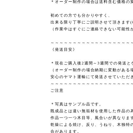
＊オーダー制作の場合は送料含む価格の変更
初めての方でも分かりやすく、
出来る限り丁寧にご説明させて頂きます(#^
（作業中はすぐにご連絡できない可能性
～～～～～～～～～～～～～～～～～～
《発送目安》
＊現在ご購入後2週間～3週間での発送と
（オーダー制作の場合納期に変動がある
安心のヤマト運輸にて発送させていただ
～～～～～～～～～～～～～～～～～～
ご注意
＊写真はサンプル品です。
既成品とは違い無垢材を使用した作品の
作品一つ一つ木目等、風合いが異なりま
乾燥による焼け、反り、うねり、木独特
合があります。