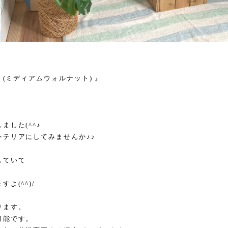
 (ミディアムウォルナット) 』
した(^^♪
テリアにしてみませんか♪♪
していて
よ(^^)/
ります。
可能です。