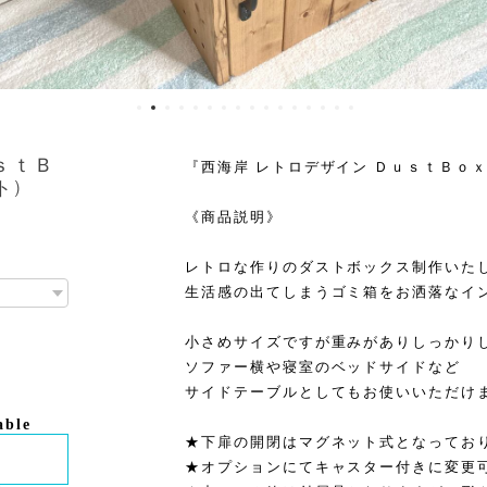
ｓｔＢ
『西海岸 レトロデザイン ＤｕｓｔＢｏｘ
ト)
《商品説明》
レトロな作りのダストボックス制作いたしま
生活感の出てしまうゴミ箱をお洒落なイン
小さめサイズですが重みがありしっかり
ソファー横や寝室のベッドサイドなど
サイドテーブルとしてもお使いいただけます
able
★下扉の開閉はマグネット式となってお
★オプションにてキャスター付きに変更