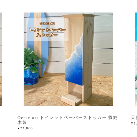
Ocean art トイレットペーパーストッカー 収納
天
木製
¥5
¥22,000