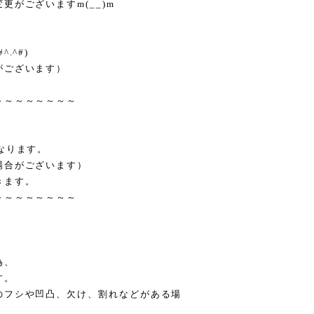
がございますm(__)m
.^#)
がございます）
～～～～～～～～
なります。
場合がございます）
きます。
～～～～～～～～
為、
す。
のフシや凹凸、欠け、割れなどがある場