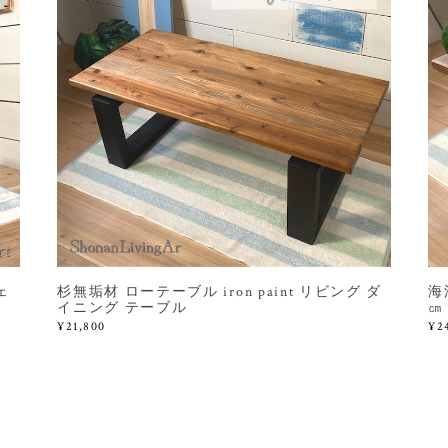
ェ
杉無垢材 ローテーブル iron paint リビング ダ
海
イニング テーブル
㎝
¥21,800
¥2