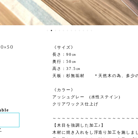
×50
《サイズ》
長さ：90㎝
奥行：50㎝
高さ：37.5㎝
天板：杉無垢材 ＊天然木の為、多少
《カラー》
アッシュグレー (水性ステイン)
クリアワックス仕上げ
able
～～～～～～～～～～～～～～～～～～
【木目を強調した加工♪】
け
木材に焼き入れをし浮造り加工を施しました