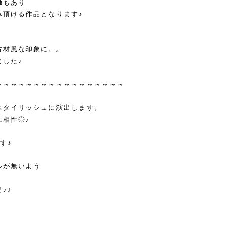
触もあり
み頂ける作品となります♪
古材風な印象に。。
ました♪
～～～～～～～～～～～～～～～～～
スタイリッシュに演出します。
に相性◎♪
す♪
ルが無いよう
♪♪