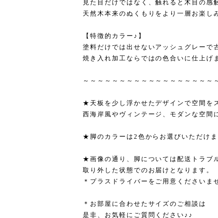
見た目だけではなく、触れると木目の感
天然木本来のぬくもりをより一層お楽し
【特徴的カラー♪】
塗料だけでは出せないアッシュグレーで
焼き入れ加工ならではの色合いに仕上げ
～～～～～～～～～～～～～～～～～～
★天板を少し浮かせたデザインで空間を
西海岸風やヴィンテージ、モダンな空間
★脚のカラーは2色からお選びいただけま
★画像の通り、脚については配送トラブ
取り外した状態でのお届けとなります。
＊プラスドライバーをご用意くださいませ
＊お部屋に合わせたサイズのご相談は
是非、お気軽にご質問ください♪♪